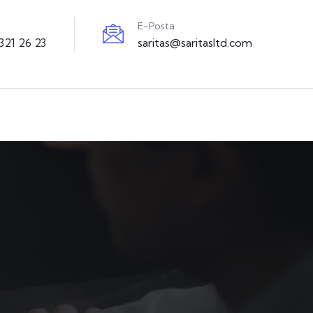
E-Posta
321 26 23
saritas@saritasltd.com